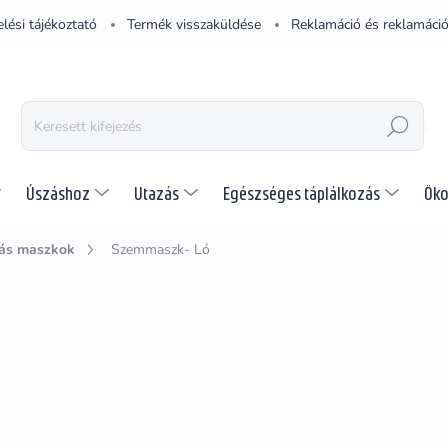
lési tájékoztató
Termék visszaküldése
Reklamáció és reklamáció
KERESÉS
Úszáshoz
Utazás
Egészséges táplálkozás
Öko
ás maszkok
Szemmaszk- Ló