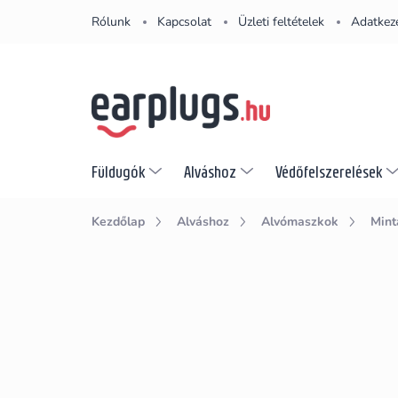
Ugrás
Rólunk
Kapcsolat
Üzleti feltételek
Adatkeze
a
fő
tartalomhoz
Füldugók
Alváshoz
Védőfelszerelések
Kezdőlap
Alváshoz
Alvómaszkok
Mint