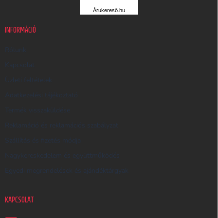
R
Árukereső.hu
U
K
INFORMÁCIÓ
E
R
Rólunk
E
Kapcsolat
S
Üzleti feltételek
Ő
Adatkezelési tájékoztató
Termék visszaküldése
Reklamáció és reklamációs szabályzat
Szállítás és fizetés módja
Nagykereskedelem és együttműködés
Egyedi megrendelések és ajándéktárgyak
KAPCSOLAT