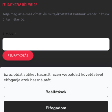
FELIRATKOZÁS HÍRLEVÉLRE
Adja meg az e-mail címét, és mi tájékoztatást küldünk webáruházunk
új termékeiről.
E-MAIL
FELIRATKOZÁS
Ez az oldal sütiket használ. Ezen weboldalt követésével
Earplugs.cz
Earplugs.sk
Earplugs.hu
Earmazing.de
elfogadja azok használatát.
Earplugs.at
Earplugs.ro
Lunesto.cz
Beállítások
Copyright 2026
Earplugs.hu
. Minden jog fenntartva.
Elfogadom