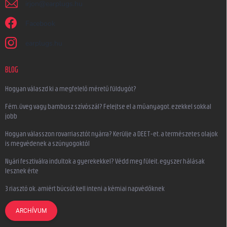
irjon
@
earplugs.hu
Facebook
earplugs.hu
BLOG
Hogyan válaszd ki a megfelelő méretű füldugót?
Fém, üveg vagy bambusz szívószál? Felejtse el a műanyagot, ezekkel sokkal
jobb
Hogyan válasszon rovarriasztót nyárra? Kerülje a DEET-et, a természetes olajok
is megvédenek a szúnyogoktól
Nyári fesztiválra indultok a gyerekekkel? Védd meg füleit, egyszer hálásak
lesznek érte
3 riasztó ok, amiért búcsút kell inteni a kémiai napvédőknek
ARCHÍVUM