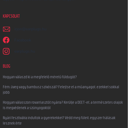
KAPCSOLAT
irjon
@
earplugs.hu
Facebook
earplugs.hu
BLOG
Hogyan válaszd ki a megfelelő méretű füldugót?
Fém, üveg vagy bambusz szívószál? Felejtse el a műanyagot, ezekkel sokkal
jobb
Hogyan válasszon rovarriasztót nyárra? Kerülje a DEET-et, a természetes olajok
is megvédenek a szúnyogoktól
Nyári fesztiválra indultok a gyerekekkel? Védd meg füleit, egyszer hálásak
lesznek érte