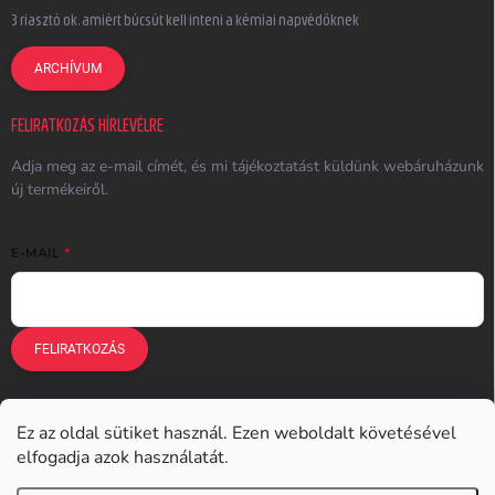
3 riasztó ok, amiért búcsút kell inteni a kémiai napvédőknek
ARCHÍVUM
FELIRATKOZÁS HÍRLEVÉLRE
Adja meg az e-mail címét, és mi tájékoztatást küldünk webáruházunk
új termékeiről.
E-MAIL
FELIRATKOZÁS
Ez az oldal sütiket használ. Ezen weboldalt követésével
Earplugs.cz
Earplugs.sk
Earplugs.hu
Earmazing.de
elfogadja azok használatát.
Earplugs.at
Earplugs.ro
Lunesto.cz