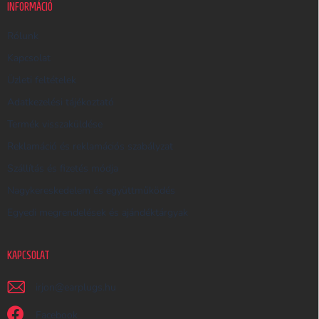
K
INFORMÁCIÓ
E
R
Rólunk
E
Kapcsolat
S
Üzleti feltételek
Ő
Adatkezelési tájékoztató
Termék visszaküldése
Reklamáció és reklamációs szabályzat
Szállítás és fizetés módja
Nagykereskedelem és együttműködés
Egyedi megrendelések és ajándéktárgyak
KAPCSOLAT
irjon
@
earplugs.hu
Facebook