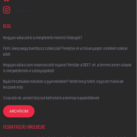
earplugs.hu
BLOG
Hogyan válaszd ki a megfelelő méretű füldugót?
Fém, üveg vagy bambusz szívószál? Felejtse el a műanyagot, ezekkel sokkal
jobb
Hogyan válasszon rovarriasztót nyárra? Kerülje a DEET-et, a természetes olajok
is megvédenek a szúnyogoktól
Nyári fesztiválra indultok a gyerekekkel? Védd meg füleit, egyszer hálásak
lesznek érte
3 riasztó ok, amiért búcsút kell inteni a kémiai napvédőknek
ARCHÍVUM
FELIRATKOZÁS HÍRLEVÉLRE