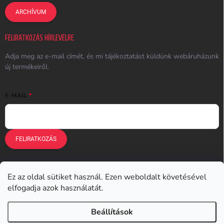
ARCHÍVUM
FELIRATKOZÁS HÍRLEVÉLRE
Adja meg az e-mail címét, és mi tájékoztatást küldünk webáruházunk
új termékeiről.
E-MAIL
FELIRATKOZÁS
Ez az oldal sütiket használ. Ezen weboldalt követésével
Earplugs.cz
Earplugs.sk
Earplugs.hu
Earmazing.de
elfogadja azok használatát.
Earplugs.at
Earplugs.ro
Lunesto.cz
Beállítások