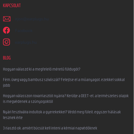
KAPCSOLAT
irjon
@
earplugs.hu
Facebook
earplugs.hu
BLOG
Hogyan válaszd ki a megfelelő méretű füldugót?
Fém, üveg vagy bambusz szívószál? Felejtse el a műanyagot, ezekkel sokkal
jobb
Hogyan válasszon rovarriasztót nyárra? Kerülje a DEET-et, a természetes olajok
is megvédenek a szúnyogoktól
Nyári fesztiválra indultok a gyerekekkel? Védd meg füleit, egyszer hálásak
lesznek érte
3 riasztó ok, amiért búcsút kell inteni a kémiai napvédőknek