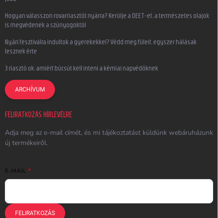
Hogyan válasszon rovarriasztót nyárra? Kerülje a DEET-et, a természetes olajok
is megvédenek a szúnyogoktól
Nyári fesztiválra indultok a gyerekekkel? Védd meg füleit, egyszer hálásak
lesznek érte
3 riasztó ok, amiért búcsút kell inteni a kémiai napvédőknek
ARCHÍVUM
FELIRATKOZÁS HÍRLEVÉLRE
Adja meg az e-mail címét, és mi tájékoztatást küldünk webáruházunk
új termékeiről.
E-MAIL
FELIRATKOZÁS