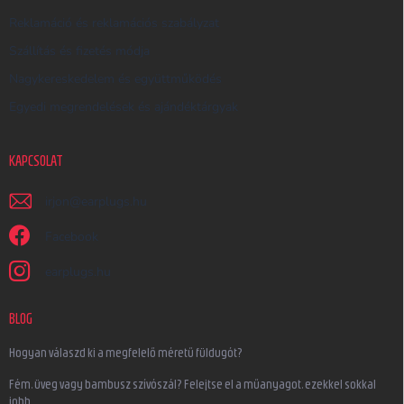
Reklamáció és reklamációs szabályzat
Szállítás és fizetés módja
Nagykereskedelem és együttműködés
Egyedi megrendelések és ajándéktárgyak
KAPCSOLAT
irjon
@
earplugs.hu
Facebook
earplugs.hu
BLOG
Hogyan válaszd ki a megfelelő méretű füldugót?
Fém, üveg vagy bambusz szívószál? Felejtse el a műanyagot, ezekkel sokkal
jobb