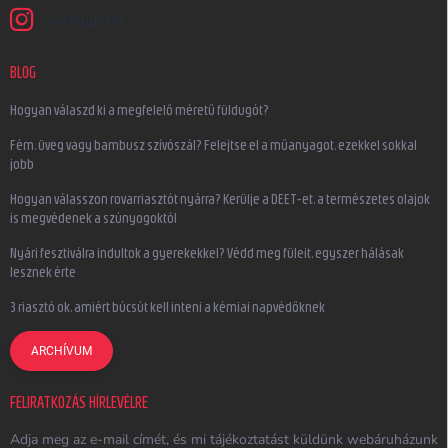
earplugs.hu
BLOG
Hogyan válaszd ki a megfelelő méretű füldugót?
Fém, üveg vagy bambusz szívószál? Felejtse el a műanyagot, ezekkel sokkal
jobb
Hogyan válasszon rovarriasztót nyárra? Kerülje a DEET-et, a természetes olajok
is megvédenek a szúnyogoktól
Nyári fesztiválra indultok a gyerekekkel? Védd meg füleit, egyszer hálásak
lesznek érte
3 riasztó ok, amiért búcsút kell inteni a kémiai napvédőknek
ARCHÍVUM
FELIRATKOZÁS HÍRLEVÉLRE
Adja meg az e-mail címét, és mi tájékoztatást küldünk webáruházunk