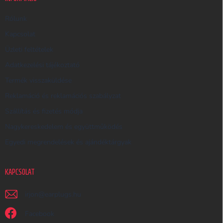
E
R
Rólunk
E
Kapcsolat
S
Üzleti feltételek
Ő
Adatkezelési tájékoztató
Termék visszaküldése
Reklamáció és reklamációs szabályzat
Szállítás és fizetés módja
Nagykereskedelem és együttműködés
Egyedi megrendelések és ajándéktárgyak
KAPCSOLAT
irjon
@
earplugs.hu
Facebook