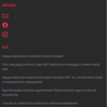
KAPCSOLAT
irjon
@
earplugs.hu
Facebook
earplugs.hu
BLOG
Hogyan válaszd ki a megfelelő méretű füldugót?
Fém, üveg vagy bambusz szívószál? Felejtse el a műanyagot, ezekkel sokkal
jobb
Hogyan válasszon rovarriasztót nyárra? Kerülje a DEET-et, a természetes olajok
is megvédenek a szúnyogoktól
Nyári fesztiválra indultok a gyerekekkel? Védd meg füleit, egyszer hálásak
lesznek érte
3 riasztó ok, amiért búcsút kell inteni a kémiai napvédőknek