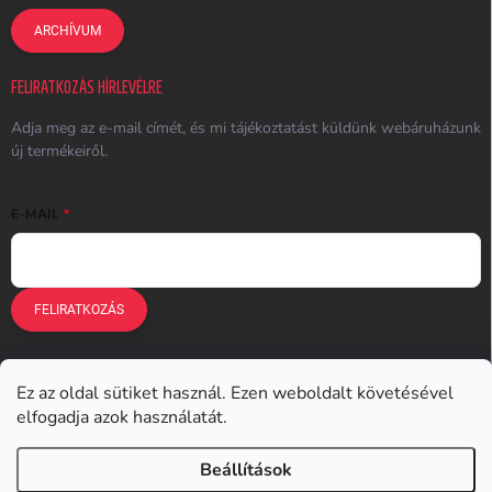
ARCHÍVUM
FELIRATKOZÁS HÍRLEVÉLRE
Adja meg az e-mail címét, és mi tájékoztatást küldünk webáruházunk
új termékeiről.
E-MAIL
FELIRATKOZÁS
Ez az oldal sütiket használ. Ezen weboldalt követésével
Earplugs.cz
Earplugs.sk
Earplugs.hu
Earmazing.de
elfogadja azok használatát.
Earplugs.at
Earplugs.ro
Lunesto.cz
Beállítások