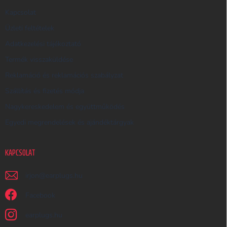
E
Kapcsolat
S
Üzleti feltételek
Ő
Adatkezelési tájékoztató
Termék visszaküldése
Reklamáció és reklamációs szabályzat
Szállítás és fizetés módja
Nagykereskedelem és együttműködés
Egyedi megrendelések és ajándéktárgyak
KAPCSOLAT
irjon
@
earplugs.hu
Facebook
earplugs.hu