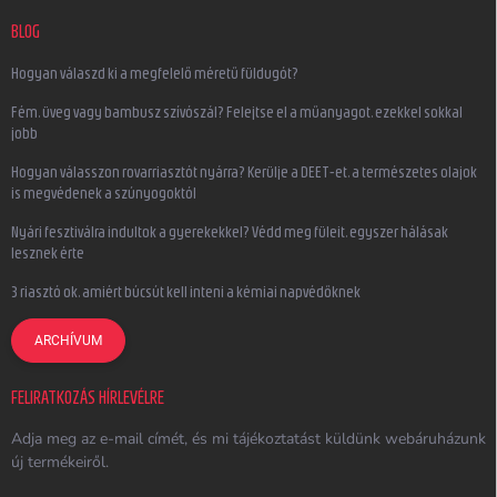
BLOG
Hogyan válaszd ki a megfelelő méretű füldugót?
Fém, üveg vagy bambusz szívószál? Felejtse el a műanyagot, ezekkel sokkal
jobb
Hogyan válasszon rovarriasztót nyárra? Kerülje a DEET-et, a természetes olajok
is megvédenek a szúnyogoktól
Nyári fesztiválra indultok a gyerekekkel? Védd meg füleit, egyszer hálásak
lesznek érte
3 riasztó ok, amiért búcsút kell inteni a kémiai napvédőknek
ARCHÍVUM
FELIRATKOZÁS HÍRLEVÉLRE
Adja meg az e-mail címét, és mi tájékoztatást küldünk webáruházunk
új termékeiről.