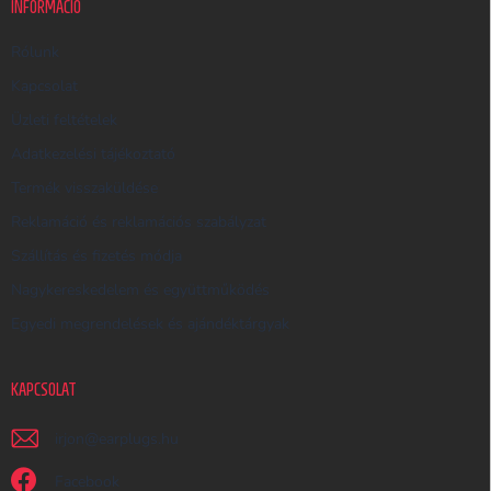
INFORMÁCIÓ
E
R
Rólunk
E
Kapcsolat
S
Üzleti feltételek
Ő
Adatkezelési tájékoztató
Termék visszaküldése
Reklamáció és reklamációs szabályzat
Szállítás és fizetés módja
Nagykereskedelem és együttműködés
Egyedi megrendelések és ajándéktárgyak
KAPCSOLAT
irjon
@
earplugs.hu
Facebook