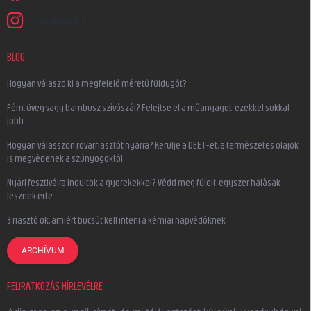
earplugs.hu
BLOG
Hogyan válaszd ki a megfelelő méretű füldugót?
Fém, üveg vagy bambusz szívószál? Felejtse el a műanyagot, ezekkel sokkal
jobb
Hogyan válasszon rovarriasztót nyárra? Kerülje a DEET-et, a természetes olajok
is megvédenek a szúnyogoktól
Nyári fesztiválra indultok a gyerekekkel? Védd meg füleit, egyszer hálásak
lesznek érte
3 riasztó ok, amiért búcsút kell inteni a kémiai napvédőknek
ARCHÍVUM
FELIRATKOZÁS HÍRLEVÉLRE