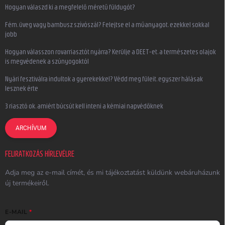
Hogyan válaszd ki a megfelelő méretű füldugót?
Fém, üveg vagy bambusz szívószál? Felejtse el a műanyagot, ezekkel sokkal
jobb
Hogyan válasszon rovarriasztót nyárra? Kerülje a DEET-et, a természetes olajok
is megvédenek a szúnyogoktól
Nyári fesztiválra indultok a gyerekekkel? Védd meg füleit, egyszer hálásak
lesznek érte
3 riasztó ok, amiért búcsút kell inteni a kémiai napvédőknek
ARCHÍVUM
FELIRATKOZÁS HÍRLEVÉLRE
Adja meg az e-mail címét, és mi tájékoztatást küldünk webáruházunk
új termékeiről.
E-MAIL