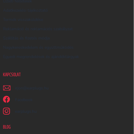
Üzleti feltételek
Ő
Adatkezelési tájékoztató
Termék visszaküldése
Reklamáció és reklamációs szabályzat
Szállítás és fizetés módja
Nagykereskedelem és együttműködés
Egyedi megrendelések és ajándéktárgyak
KAPCSOLAT
irjon
@
earplugs.hu
Facebook
earplugs.hu
BLOG