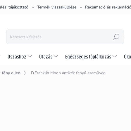
lési tájékoztató
Termék visszaküldése
Reklamáció és reklamáció
KERESÉS
Úszáshoz
Utazás
Egészséges táplálkozás
Öko
fény ellen
D.Franklin Moon antikék fényű szemüveg