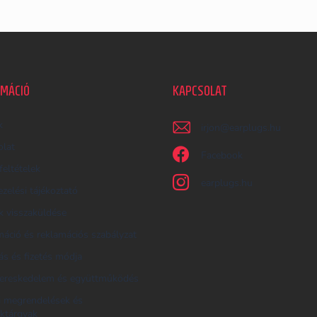
RMÁCIÓ
KAPCSOLAT
k
irjon
@
earplugs.hu
olat
Facebook
feltételek
earplugs.hu
zelési tájékoztató
 visszaküldése
áció és reklamációs szabályzat
tás és fizetés módja
ereskedelem és együttműködés
i megrendelések és
ktárgyak