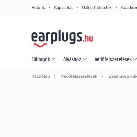
Ugrás
Rólunk
Kapcsolat
Üzleti feltételek
Adatkeze
a
fő
tartalomhoz
Füldugók
Alváshoz
Védőfelszerelések
Kezdőlap
Védőfelszerelések
Szemüveg kék 