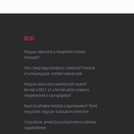
BLOG
Hogyan válaszd ki a megfelelő méretű
füldugót?
Fém, üveg vagy bambusz szívószál? Felejtse
el a műanyagot, ezekkel sokkal jobb
Hogyan válasszon rovarriasztót nyárra?
Kerülje a DEET-et, a természetes olajok is
megvédenek a szúnyogoktól
Nyári fesztiválra indultok a gyerekekkel? Védd
meg füleit, egyszer hálásak lesznek érte
3 riasztó ok, amiért búcsút kell inteni a kémiai
napvédőknek