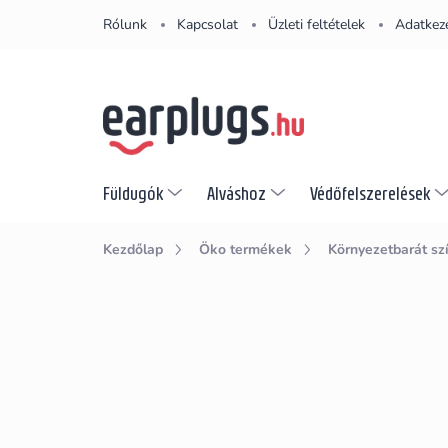
Ugrás
Rólunk
Kapcsolat
Üzleti feltételek
Adatkeze
a
fő
tartalomhoz
Füldugók
Alváshoz
Védőfelszerelések
Kezdőlap
Öko termékek
Környezetbarát sz