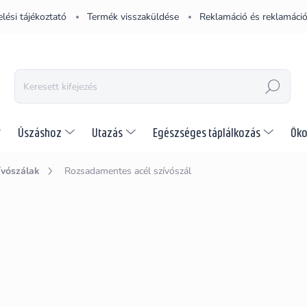
lési tájékoztató
Termék visszaküldése
Reklamáció és reklamáció
KERESÉS
Úszáshoz
Utazás
Egészséges táplálkozás
Öko
ívószálak
Rozsadamentes acél szívószál