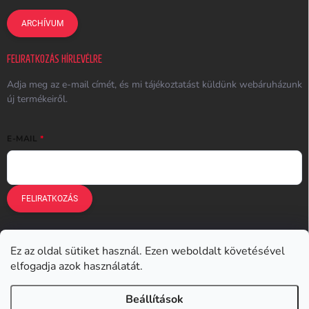
ARCHÍVUM
FELIRATKOZÁS HÍRLEVÉLRE
Adja meg az e-mail címét, és mi tájékoztatást küldünk webáruházunk
új termékeiről.
E-MAIL
FELIRATKOZÁS
Ez az oldal sütiket használ. Ezen weboldalt követésével
Earplugs.cz
Earplugs.sk
Earplugs.hu
Earmazing.de
elfogadja azok használatát.
Earplugs.at
Earplugs.ro
Lunesto.cz
Beállítások