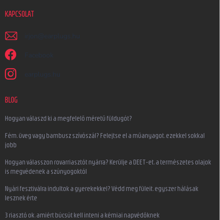
KAPCSOLAT
irjon
@
earplugs.hu
Facebook
earplugs.hu
BLOG
Hogyan válaszd ki a megfelelő méretű füldugót?
Fém, üveg vagy bambusz szívószál? Felejtse el a műanyagot, ezekkel sokkal
jobb
Hogyan válasszon rovarriasztót nyárra? Kerülje a DEET-et, a természetes olajok
is megvédenek a szúnyogoktól
Nyári fesztiválra indultok a gyerekekkel? Védd meg füleit, egyszer hálásak
lesznek érte
3 riasztó ok, amiért búcsút kell inteni a kémiai napvédőknek