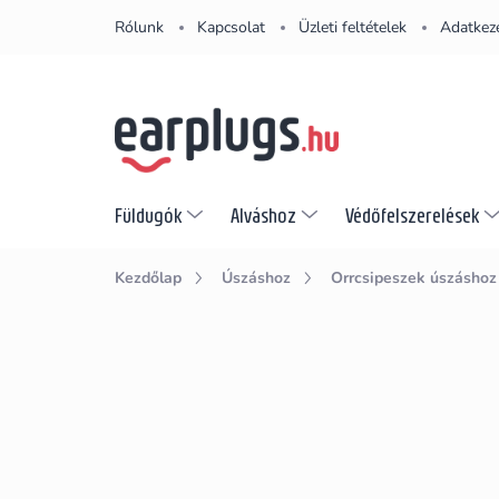
Ugrás
Rólunk
Kapcsolat
Üzleti feltételek
Adatkeze
a
fő
tartalomhoz
Füldugók
Alváshoz
Védőfelszerelések
Kezdőlap
Úszáshoz
Orrcsipeszek úszáshoz