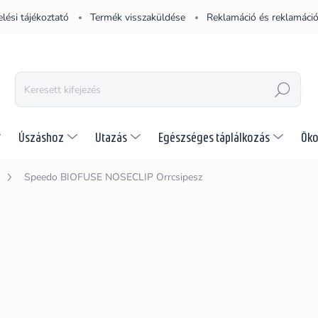
lési tájékoztató
Termék visszaküldése
Reklamáció és reklamáció
KERESÉS
Úszáshoz
Utazás
Egészséges táplálkozás
Öko
Speedo BIOFUSE NOSECLIP Orrcsipesz