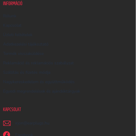
K
INFORMÁCIÓ
E
R
Rólunk
E
Kapcsolat
S
Üzleti feltételek
Ő
Adatkezelési tájékoztató
Termék visszaküldése
Reklamáció és reklamációs szabályzat
Szállítás és fizetés módja
Nagykereskedelem és együttműködés
Egyedi megrendelések és ajándéktárgyak
KAPCSOLAT
irjon
@
earplugs.hu
Facebook