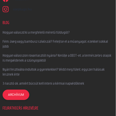
earplugs.hu
BLOG
Hogyan válaszd ki a megfelelő méretű füldugót?
Fém, üveg vagy bambusz szívószál? Felejtse el a műanyagot, ezekkel sokkal
jobb
Hogyan válasszon rovarriasztót nyárra? Kerülje a DEET-et, a természetes olajok
is megvédenek a szúnyogoktól
Nyári fesztiválra indultok a gyerekekkel? Védd meg füleit, egyszer hálásak
lesznek érte
3 riasztó ok, amiért búcsút kell inteni a kémiai napvédőknek
ARCHÍVUM
FELIRATKOZÁS HÍRLEVÉLRE