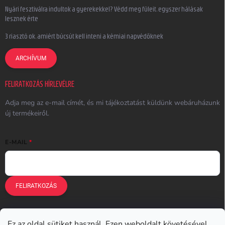
Nyári fesztiválra indultok a gyerekekkel? Védd meg füleit, egyszer hálásak
lesznek érte
3 riasztó ok, amiért búcsút kell inteni a kémiai napvédőknek
ARCHÍVUM
FELIRATKOZÁS HÍRLEVÉLRE
Adja meg az e-mail címét, és mi tájékoztatást küldünk webáruházunk
új termékeiről.
E-MAIL
FELIRATKOZÁS
Ez az oldal sütiket használ. Ezen weboldalt követésével