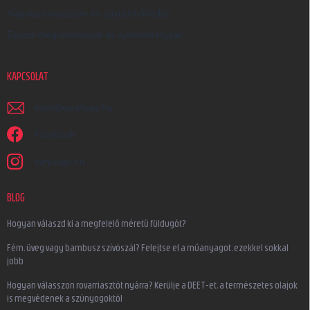
Nagykereskedelem és együttműködés
Egyedi megrendelések és ajándéktárgyak
KAPCSOLAT
irjon
@
earplugs.hu
Facebook
earplugs.hu
BLOG
Hogyan válaszd ki a megfelelő méretű füldugót?
Fém, üveg vagy bambusz szívószál? Felejtse el a műanyagot, ezekkel sokkal
jobb
Hogyan válasszon rovarriasztót nyárra? Kerülje a DEET-et, a természetes olajok
is megvédenek a szúnyogoktól