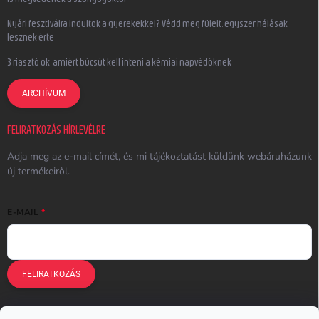
Nyári fesztiválra indultok a gyerekekkel? Védd meg füleit, egyszer hálásak
lesznek érte
3 riasztó ok, amiért búcsút kell inteni a kémiai napvédőknek
ARCHÍVUM
FELIRATKOZÁS HÍRLEVÉLRE
Adja meg az e-mail címét, és mi tájékoztatást küldünk webáruházunk
új termékeiről.
E-MAIL
FELIRATKOZÁS