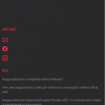
Szállítás és fizetés módja
Nagykereskedelem és együttműködés
Egyedi megrendelések és ajándéktárgyak
KAPCSOLAT
irjon
@
earplugs.hu
Facebook
earplugs.hu
BLOG
Hogyan válaszd ki a megfelelő méretű füldugót?
Fém, üveg vagy bambusz szívószál? Felejtse el a műanyagot, ezekkel sokkal
jobb
Hogyan válasszon rovarriasztót nyárra? Kerülje a DEET-et, a természetes olajok
is megvédenek a szúnyogoktól