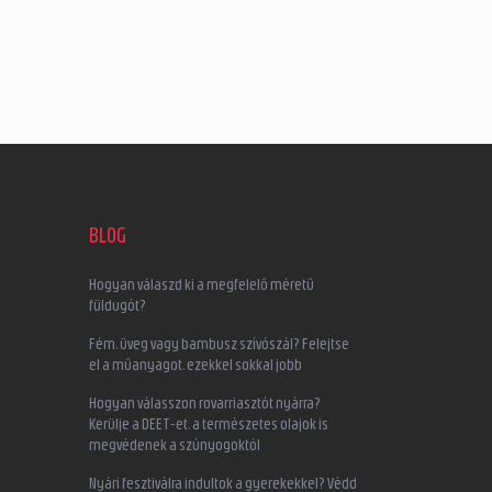
BLOG
Hogyan válaszd ki a megfelelő méretű
füldugót?
Fém, üveg vagy bambusz szívószál? Felejtse
el a műanyagot, ezekkel sokkal jobb
Hogyan válasszon rovarriasztót nyárra?
Kerülje a DEET-et, a természetes olajok is
megvédenek a szúnyogoktól
Nyári fesztiválra indultok a gyerekekkel? Védd