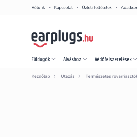
Ugrás
Rólunk
Kapcsolat
Üzleti feltételek
Adatkeze
a
fő
tartalomhoz
Füldugók
Alváshoz
Védőfelszerelések
Kezdőlap
Utazás
Természetes rovarriasztó