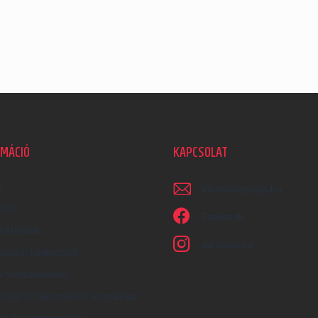
RMÁCIÓ
KAPCSOLAT
k
irjon
@
earplugs.hu
olat
Facebook
feltételek
earplugs.hu
zelési tájékoztató
 visszaküldése
áció és reklamációs szabályzat