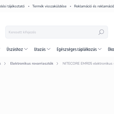
lési tájékoztató
Termék visszaküldése
Reklamáció és reklamáció
KERESÉS
Úszáshoz
Utazás
Egészséges táplálkozás
Öko
k
Elektronikus rovarriasztók
NITECORE EMR05 elektronikus 