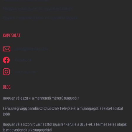
Nagykereskedelem és együttműködés
Egyedi megrendelések és ajándéktárgyak
KAPCSOLAT
irjon
@
earplugs.hu
Facebook
earplugs.hu
BLOG
Hogyan válaszd ki a megfelelő méretű füldugót?
Fém, üveg vagy bambusz szívószál? Felejtse el a műanyagot, ezekkel sokkal
jobb
Hogyan válasszon rovarriasztót nyárra? Kerülje a DEET-et, a természetes olajok
is megvédenek a szúnyogoktól