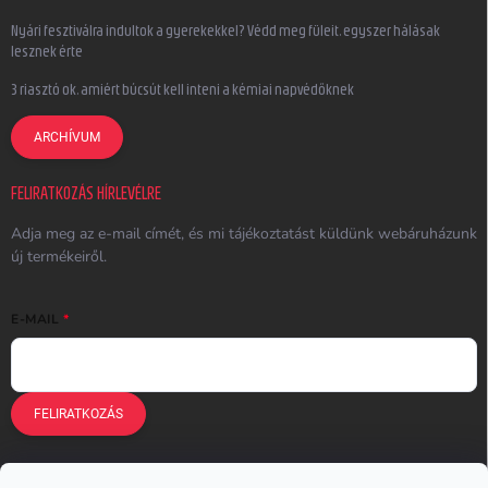
Nyári fesztiválra indultok a gyerekekkel? Védd meg füleit, egyszer hálásak
lesznek érte
3 riasztó ok, amiért búcsút kell inteni a kémiai napvédőknek
ARCHÍVUM
FELIRATKOZÁS HÍRLEVÉLRE
Adja meg az e-mail címét, és mi tájékoztatást küldünk webáruházunk
új termékeiről.
E-MAIL
FELIRATKOZÁS