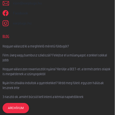
irjon
@
earplugs.hu
Facebook
earplugs.hu
BLOG
Hogyan válaszd ki a megfelelő méretű füldugót?
Fém, üveg vagy bambusz szívószál? Felejtse el a műanyagot, ezekkel sokkal
jobb
Hogyan válasszon rovarriasztót nyárra? Kerülje a DEET-et, a természetes olajok
is megvédenek a szúnyogoktól
Nyári fesztiválra indultok a gyerekekkel? Védd meg füleit, egyszer hálásak
lesznek érte
3 riasztó ok, amiért búcsút kell inteni a kémiai napvédőknek
ARCHÍVUM