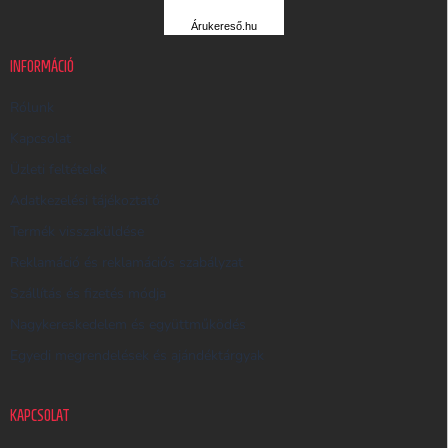
R
Árukereső.hu
U
K
INFORMÁCIÓ
E
R
Rólunk
E
Kapcsolat
S
Üzleti feltételek
Ő
Adatkezelési tájékoztató
Termék visszaküldése
Reklamáció és reklamációs szabályzat
Szállítás és fizetés módja
Nagykereskedelem és együttműködés
Egyedi megrendelések és ajándéktárgyak
KAPCSOLAT