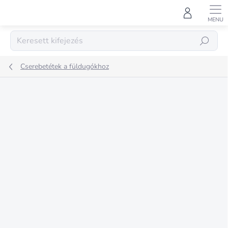
Ugrás
a
fő
tartalomhoz
KERESÉS
Cserebetétek a füldugókhoz