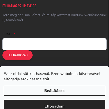
FELIRATKOZÁS HÍRLEVÉLRE
Adja meg az e-mail címét, és mi tájékoztatást küldünk webáruházunk
új termékeiről.
E-MAIL
FELIRATKOZÁS
Ez az oldal sütiket használ. Ezen weboldalt követésével
Earplugs.cz
Earplugs.sk
Earplugs.hu
Earmazing.de
elfogadja azok használatát.
Earplugs.at
Earplugs.ro
Lunesto.cz
Beállítások
Copyright 2026
Earplugs.hu
. Minden jog fenntartva.
Elfogadom