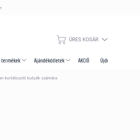
s szabályzat
Szállítás és fizetés módja
Nagykereskedelem és e
ÜRES KOSÁR
KOSÁR
 termékek
Ajándékötletek
AKCIÓ
Újdonságok
M
n korlátozott kutyák számára