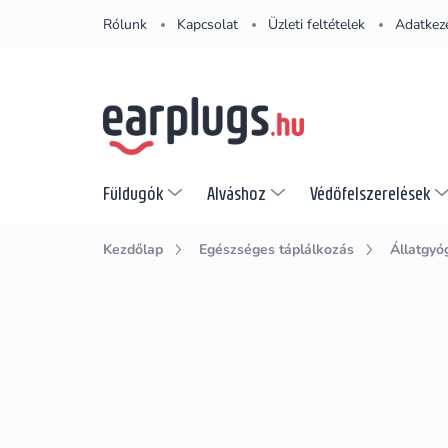
Ugrás
Rólunk
Kapcsolat
Üzleti feltételek
Adatkeze
a
fő
tartalomhoz
Füldugók
Alváshoz
Védőfelszerelések
Kezdőlap
Egészséges táplálkozás
Állatgyó