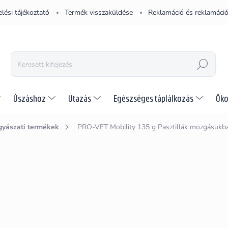
lési tájékoztató
Termék visszaküldése
Reklamáció és reklamáció
KERESÉS
Úszáshoz
Utazás
Egészséges táplálkozás
Öko
gyászati termékek
PRO-VET Mobility 135 g
Pasztillák mozgásukba