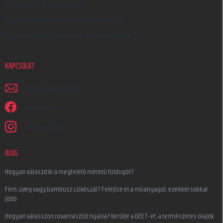
Szállítás és fizetés módja
Nagykereskedelem és együttműködés
Egyedi megrendelések és ajándéktárgyak
KAPCSOLAT
irjon
@
earplugs.hu
Facebook
earplugs.hu
BLOG
Hogyan válaszd ki a megfelelő méretű füldugót?
Fém, üveg vagy bambusz szívószál? Felejtse el a műanyagot, ezekkel sokkal
jobb
Hogyan válasszon rovarriasztót nyárra? Kerülje a DEET-et, a természetes olajok