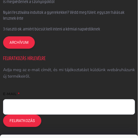
is megvédenek a szúnyogoktól
Nyári fesztiválra indultok a gyerekekkel? Védd meg füleit, egyszer hálásak
lesznek érte
3 riasztó ok, amiért búcsút kell inteni a kémiai napvédőknek
ARCHÍVUM
FELIRATKOZÁS HÍRLEVÉLRE
Adja meg az e-mail címét, és mi tájékoztatást küldünk webáruházunk
új termékeiről.
E-MAIL
FELIRATKOZÁS