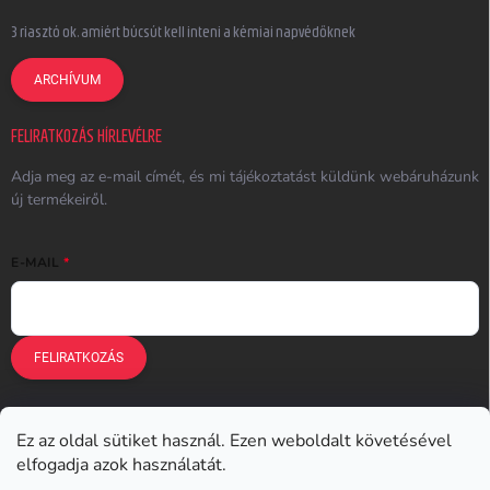
3 riasztó ok, amiért búcsút kell inteni a kémiai napvédőknek
ARCHÍVUM
FELIRATKOZÁS HÍRLEVÉLRE
Adja meg az e-mail címét, és mi tájékoztatást küldünk webáruházunk
új termékeiről.
E-MAIL
FELIRATKOZÁS
Ez az oldal sütiket használ. Ezen weboldalt követésével
Earplugs.cz
Earplugs.sk
Earplugs.hu
Earmazing.de
elfogadja azok használatát.