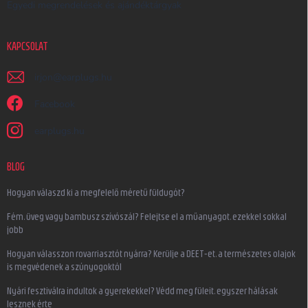
Egyedi megrendelések és ajándéktárgyak
KAPCSOLAT
irjon
@
earplugs.hu
Facebook
earplugs.hu
BLOG
Hogyan válaszd ki a megfelelő méretű füldugót?
Fém, üveg vagy bambusz szívószál? Felejtse el a műanyagot, ezekkel sokkal
jobb
Hogyan válasszon rovarriasztót nyárra? Kerülje a DEET-et, a természetes olajok
is megvédenek a szúnyogoktól
Nyári fesztiválra indultok a gyerekekkel? Védd meg füleit, egyszer hálásak
lesznek érte