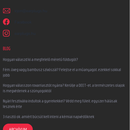
irjon
@
earplugs.hu
Facebook
earplugs.hu
BLOG
Hogyan válaszd ki a megfelelő méretű füldugót?
Fém, üveg vagy bambusz szívószál? Felejtse el a műanyagot, ezekkel sokkal
jobb
Hogyan válasszon rovarriasztót nyárra? Kerülje a DEET-et, a természetes olajok
is megvédenek a szúnyogoktól
Nyári fesztiválra indultok a gyerekekkel? Védd meg füleit, egyszer hálásak
lesznek érte
3 riasztó ok, amiért búcsút kell inteni a kémiai napvédőknek
ARCHÍVUM