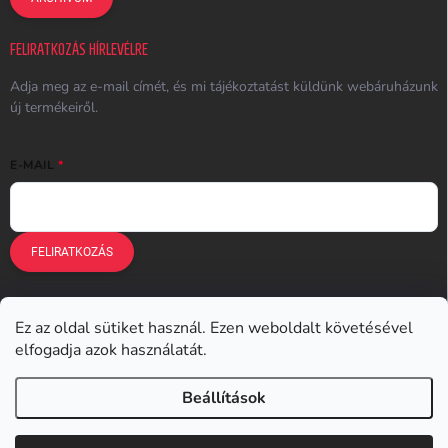
FELIRATKOZÁS HÍRLEVÉLRE
Adja meg az e-mail címét, és mi tájékoztatást küldünk webáruházunk
új termékeiről.
E-MAIL
FELIRATKOZÁS
Ez az oldal sütiket használ. Ezen weboldalt követésével
Earplugs.cz
Earplugs.sk
Earplugs.hu
Earmazing.de
elfogadja azok használatát.
Earplugs.at
Earplugs.ro
Lunesto.cz
Beállítások