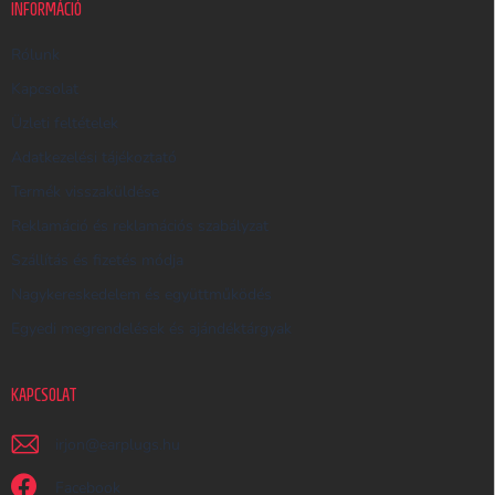
K
INFORMÁCIÓ
E
R
Rólunk
E
Kapcsolat
S
Üzleti feltételek
Ő
Adatkezelési tájékoztató
Termék visszaküldése
Reklamáció és reklamációs szabályzat
Szállítás és fizetés módja
Nagykereskedelem és együttműködés
Egyedi megrendelések és ajándéktárgyak
KAPCSOLAT
irjon
@
earplugs.hu
Facebook