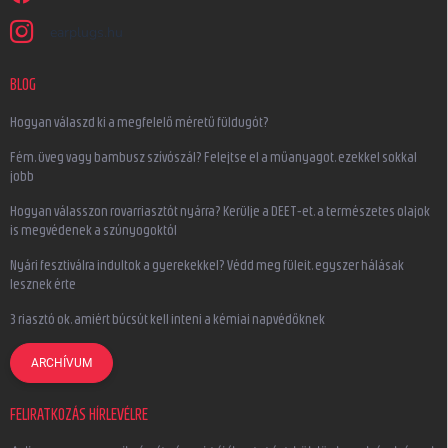
earplugs.hu
BLOG
Hogyan válaszd ki a megfelelő méretű füldugót?
Fém, üveg vagy bambusz szívószál? Felejtse el a műanyagot, ezekkel sokkal
jobb
Hogyan válasszon rovarriasztót nyárra? Kerülje a DEET-et, a természetes olajok
is megvédenek a szúnyogoktól
Nyári fesztiválra indultok a gyerekekkel? Védd meg füleit, egyszer hálásak
lesznek érte
3 riasztó ok, amiért búcsút kell inteni a kémiai napvédőknek
ARCHÍVUM
FELIRATKOZÁS HÍRLEVÉLRE