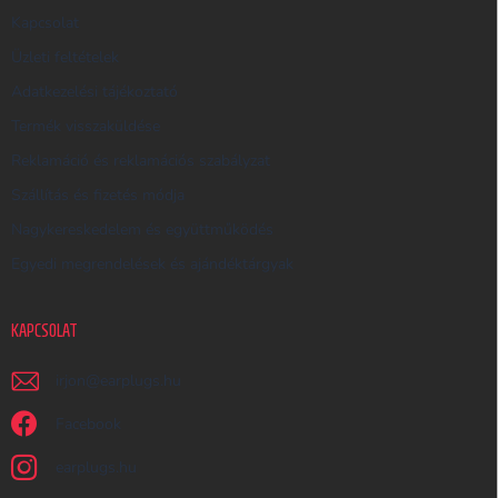
E
Kapcsolat
S
Üzleti feltételek
Ő
Adatkezelési tájékoztató
Termék visszaküldése
Reklamáció és reklamációs szabályzat
Szállítás és fizetés módja
Nagykereskedelem és együttműködés
Egyedi megrendelések és ajándéktárgyak
KAPCSOLAT
irjon
@
earplugs.hu
Facebook
earplugs.hu