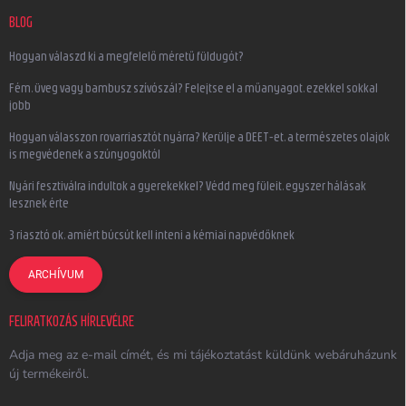
BLOG
Hogyan válaszd ki a megfelelő méretű füldugót?
Fém, üveg vagy bambusz szívószál? Felejtse el a műanyagot, ezekkel sokkal
jobb
Hogyan válasszon rovarriasztót nyárra? Kerülje a DEET-et, a természetes olajok
is megvédenek a szúnyogoktól
Nyári fesztiválra indultok a gyerekekkel? Védd meg füleit, egyszer hálásak
lesznek érte
3 riasztó ok, amiért búcsút kell inteni a kémiai napvédőknek
ARCHÍVUM
FELIRATKOZÁS HÍRLEVÉLRE
Adja meg az e-mail címét, és mi tájékoztatást küldünk webáruházunk
új termékeiről.