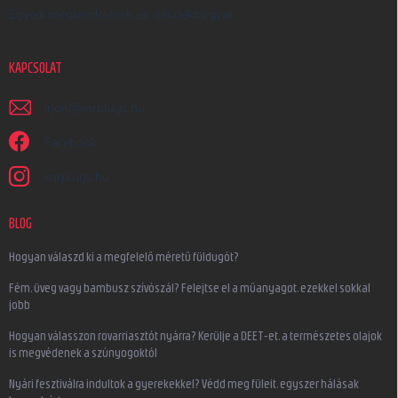
Egyedi megrendelések és ajándéktárgyak
KAPCSOLAT
irjon
@
earplugs.hu
Facebook
earplugs.hu
BLOG
Hogyan válaszd ki a megfelelő méretű füldugót?
Fém, üveg vagy bambusz szívószál? Felejtse el a műanyagot, ezekkel sokkal
jobb
Hogyan válasszon rovarriasztót nyárra? Kerülje a DEET-et, a természetes olajok
is megvédenek a szúnyogoktól
Nyári fesztiválra indultok a gyerekekkel? Védd meg füleit, egyszer hálásak