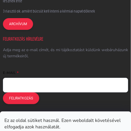
lesznek érte
3 riasztó ok, amiért búcsút kell inteni a kémiai napvédőknek
ARCHÍVUM
FELIRATKOZÁS HÍRLEVÉLRE
Adja meg az e-mail címét, és mi tájékoztatást küldünk webáruházunk
új termékeiről.
E-MAIL
FELIRATKOZÁS
Ez az oldal sütiket használ. Ezen weboldalt követésével
Earplugs.cz
Earplugs.sk
Earplugs.hu
Earmazing.de
elfogadja azok használatát.